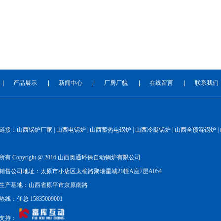
|
产品展示
|
新闻中心
|
厂房厂貌
|
在线留言
|
联系我们
链接：山西锅炉厂家 | 山西电锅炉 | 山西蓄热电锅炉 | 山西冷凝锅炉 | 山西全预混锅炉 |
有 Copyright @ 2016 山西奥通环保自动锅炉有限公司
销售公司地址：太原市小店区太榆路聚瑞星城21幢A座7层A054
生产基地：山西省原平市京原南路
线：任总 15835009001
支持：