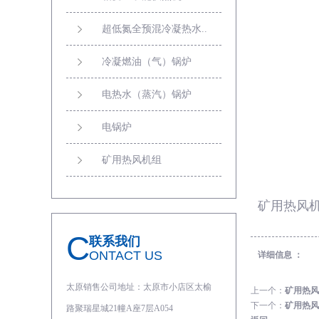
超低氮全预混冷凝热水..
冷凝燃油（气）锅炉
电热水（蒸汽）锅炉
电锅炉
矿用热风机组
矿用热风
C
联系我们
ONTACT US
详细信息 ：
太原销售公司地址：太原市小店区太榆
上一个：
矿用热风
下一个：
矿用热风
路聚瑞星城21幢A座7层A054